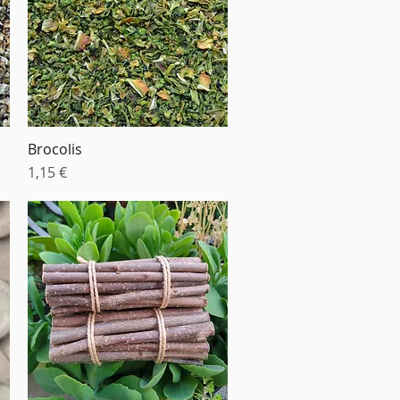
Brocolis
Aperçu rapide
Prix
1,15 €