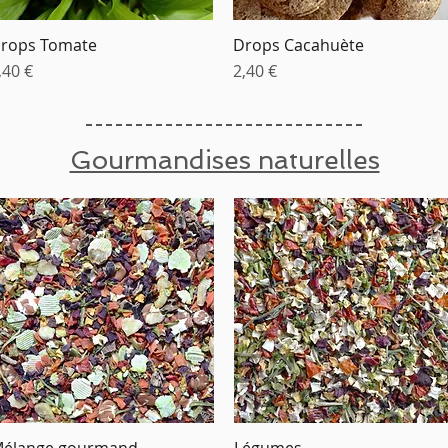
rops Tomate
Drops Cacahuète
Aperçu rapide
Aperçu rapide
rix
Prix
,40 €
2,40 €
Gourmandises naturelles
élange gourmand
Légumes
Aperçu rapide
Aperçu rapide