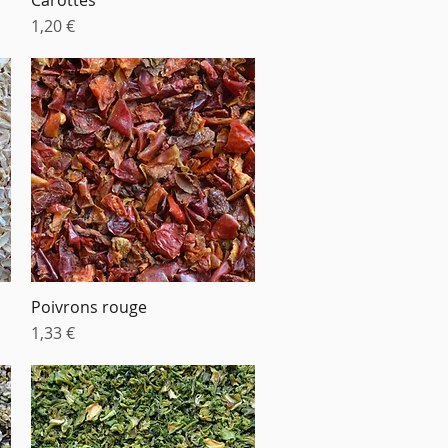
Prix
1,20 €
Poivrons rouge
Aperçu rapide
Prix
1,33 €