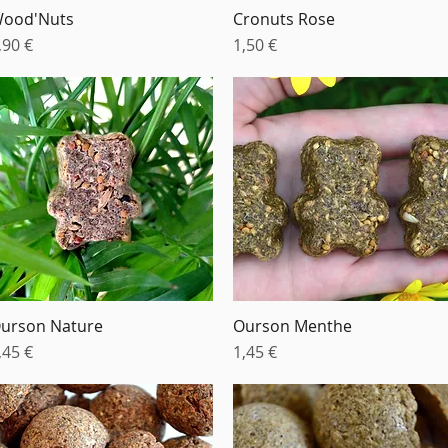
ood'Nuts
Cronuts Rose
Aperçu rapide
Aperçu rapide
rix
Prix
,90 €
1,50 €
urson Nature
Ourson Menthe
Aperçu rapide
Aperçu rapide
rix
Prix
,45 €
1,45 €