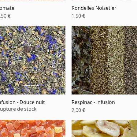
omate
Rondelles Noisetier
Aperçu rapide
Aperçu rapide
rix
Prix
,50 €
1,50 €
nfusion - Douce nuit
Respinac - Infusion
Aperçu rapide
Aperçu rapide
upture de stock
Prix
2,00 €