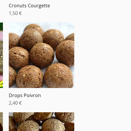
Cronuts Courgette
Aperçu rapide
Prix
1,50 €
Drops Poivron
Aperçu rapide
Prix
2,40 €