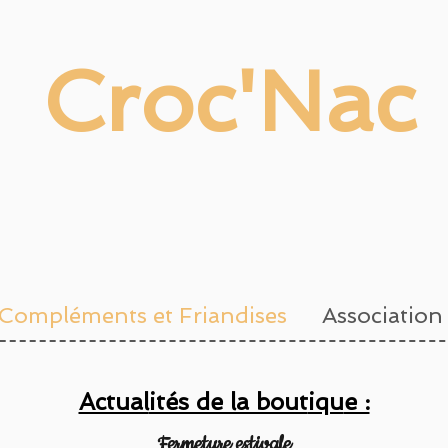
Croc'Nac
Compléments et Friandises
Association
Actual
ités de la bout
iqu
e :
Fermeture estivale