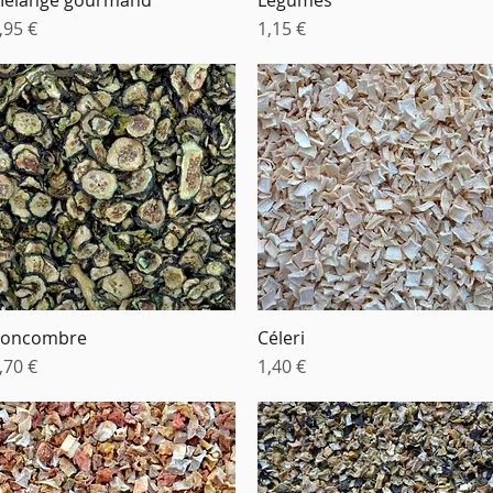
rix
Prix
,95 €
1,15 €
oncombre
Céleri
Aperçu rapide
Aperçu rapide
rix
Prix
,70 €
1,40 €