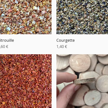
itrouille
Courgette
Aperçu rapide
Aperçu rapide
rix
Prix
,60 €
1,40 €