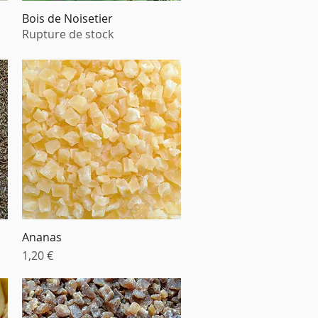
Bois de Noisetier
Aperçu rapide
Rupture de stock
Ananas
Aperçu rapide
Prix
1,20 €