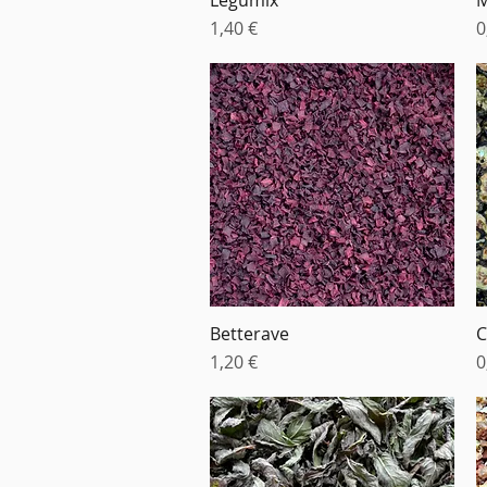
Prix
P
1,40 €
0
Betterave
C
Aperçu rapide
Prix
P
1,20 €
0