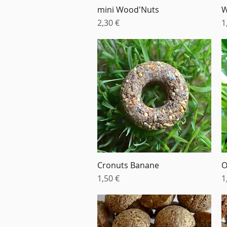
mini Wood'Nuts
W
Aperçu rapide
Prix
P
2,30 €
1
Cronuts Banane
O
Aperçu rapide
Prix
P
1,50 €
1