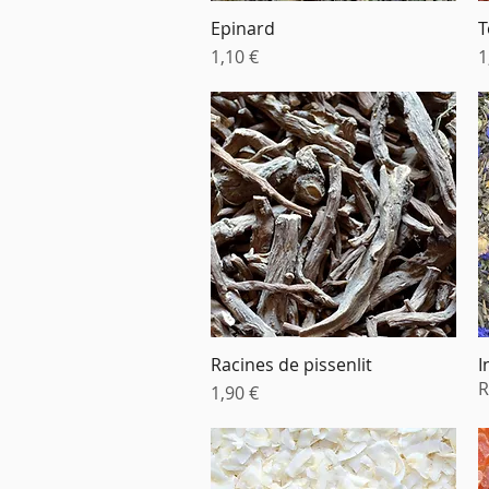
Epinard
T
Aperçu rapide
Prix
P
1,10 €
1
Racines de pissenlit
I
Aperçu rapide
R
Prix
1,90 €