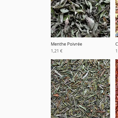
Menthe Poivrée
C
Aperçu rapide
Prix
P
1,21 €
1