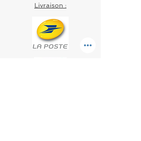
Livraison :
* Interdit aux animaux à
tendance diabétique *
(Campbell/Hybride, octodon..) et
à donner avec grande
modération
Point de RDV