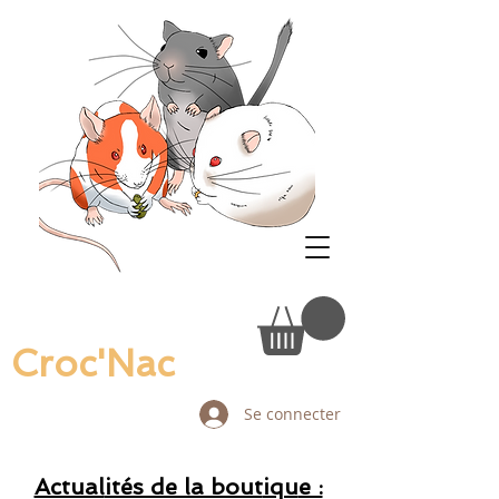
Croc'Nac
Se connecter
Actual
ités de la bout
iqu
e :