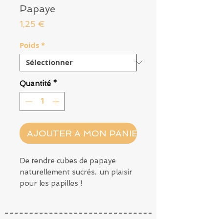
Papaye
Prix
1,25 €
Poids
*
Quantité
*
AJOUTER A MON PANIER
De tendre cubes de papaye
naturellement sucrés.. un plaisir
pour les papilles !
Composition ? Papaye, rien de
plus !