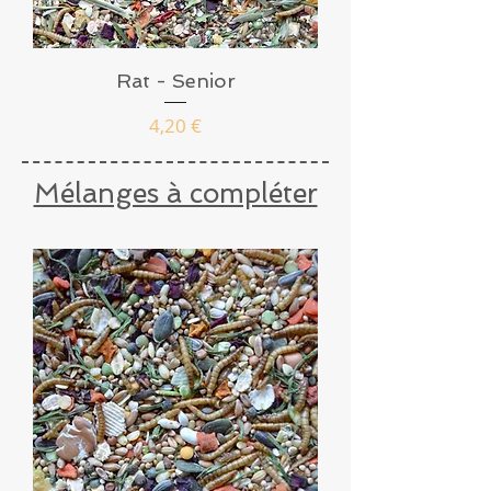
Rat - Senior
Prix
4,20 €
Mélanges à compléter