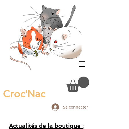
Croc'Nac
Se connecter
Actual
ités de la bout
iqu
e :