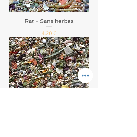
Rat - Sans herbes
Prix
4,20 €
Rat - Sans insectes