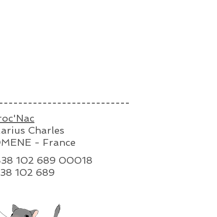
roc'Nac
arius Charles
MENE - France
 838 102 689 00018
n : 838 102 689