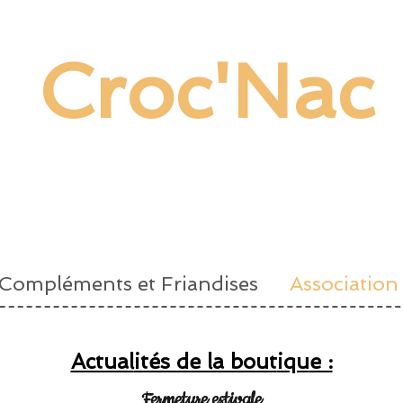
Croc'Nac
Compléments et Friandises
Association
Actual
ités de la bout
iqu
e :
Fermeture estivale