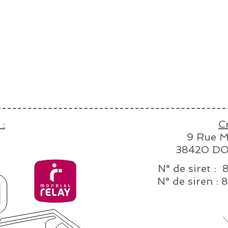
 :
C
9 Rue M
38420 DO
N° de siret :
N° de sire