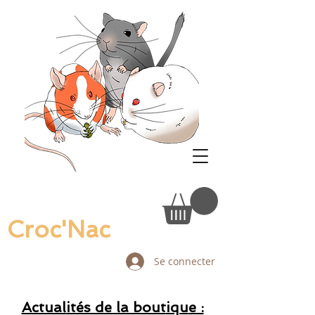
Croc'Nac
Se connecter
Actual
ités de la bout
iqu
e :