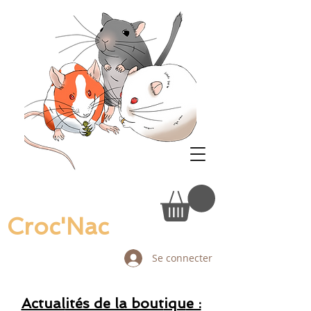
Croc'Nac
Se connecter
Actual
ités de la bout
iqu
e :