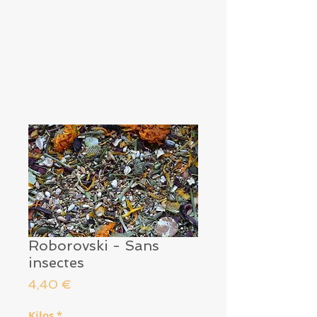
Roborovski - Sans
insectes
Prix
4,40 €
Kilos
*