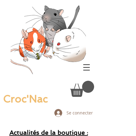
Croc'Nac
Se connecter
Actual
ités de la bout
iqu
e :