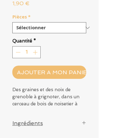
Prix
1,90 €
Pièces
*
Quantité
*
AJOUTER A MON PANIER
Des graines et des noix de
grenoble à grignoter, dans un
cerceau de bois de noisetier à
ronger. De quoi occuper tous les
petits gourmands !
Ingrédients
Millet blanc jaune et rouge,