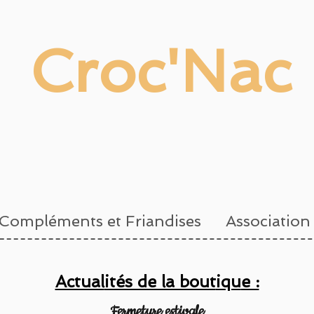
Croc'Nac
Compléments et Friandises
Association
Actual
ités de la bout
iqu
e :
Fermeture estivale