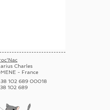
roc'Nac
arius Charles
MENE - France
 838 102 689 00018
n : 838 102 689