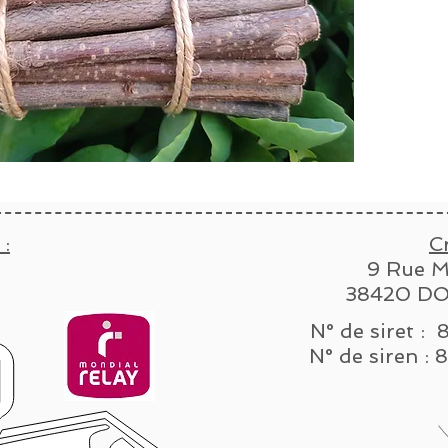
 :
C
9 Rue M
38420 DO
N° de siret :
N° de sire