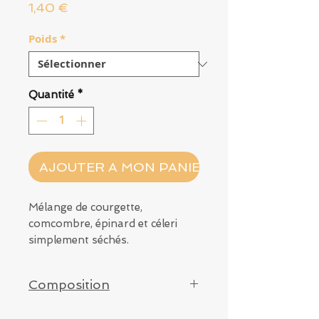
Prix
1,40 €
Poids
*
Quantité
*
AJOUTER A MON PANIER
Mélange de courgette,
comcombre, épinard et céleri
simplement séchés.
Un mélange sans sucre parfait
pour les animaux sujets au
Composition
diabète !
Courgette, cocombre, épinard,