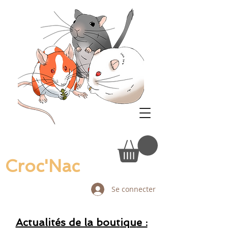
Croc'Nac
Se connecter
Actual
ités de la bout
iqu
e :