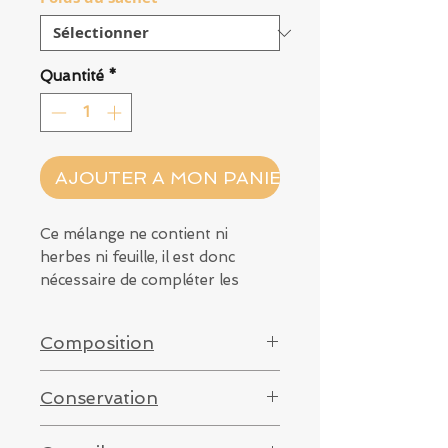
Quantité
*
AJOUTER A MON PANIER
Ce mélange ne contient ni
herbes ni feuille, il est donc
nécessaire de compléter les
hamsters de ce coté-là.
Composition
Contient des graines, légumes,
céréales, insectes…
Millet jaune, millet rouge,
Conservation
sarrasin, épeautre, courgette,
Recette allemande, testée et
millet blanc, flocon d'avoine,
Conserver dans un contenant
approuvée !