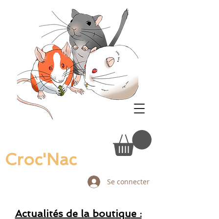
Croc'Nac
Se connecter
Actual
ités de la bout
iqu
e :