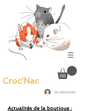
Croc'Nac
Se connecter
Actual
ités de la bout
iqu
e :