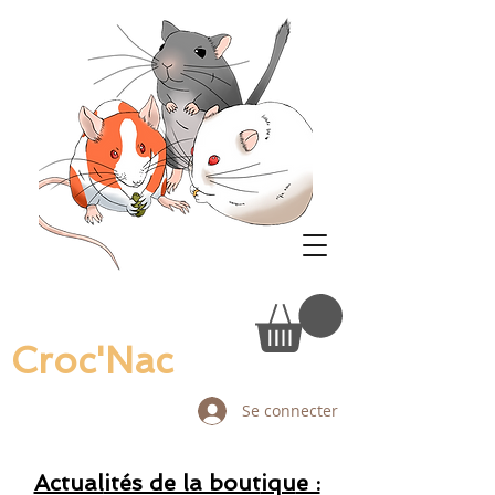
Croc'Nac
Se connecter
Actual
ités de la bout
iqu
e :