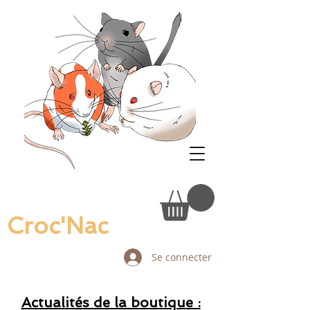
Croc'Nac
Se connecter
Actual
ités de la bout
iqu
e :