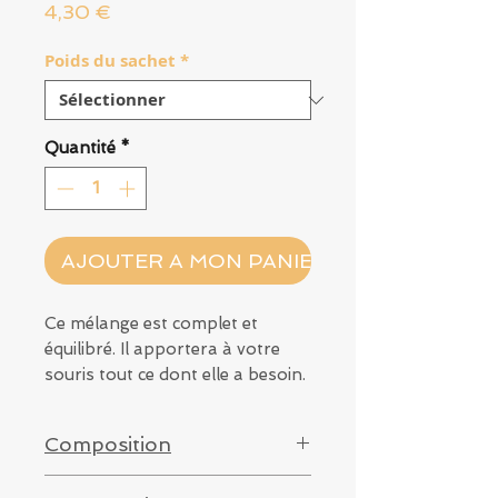
Prix
4,30 €
Poids du sachet
*
Quantité
*
AJOUTER A MON PANIER
Ce mélange est complet et
équilibré. Il apportera à votre
souris tout ce dont elle a besoin.
Réalisé pour des souris de 0 à 6
mois.
Composition
Contient des graines, légumes,
Millet jaune, millet rouge,