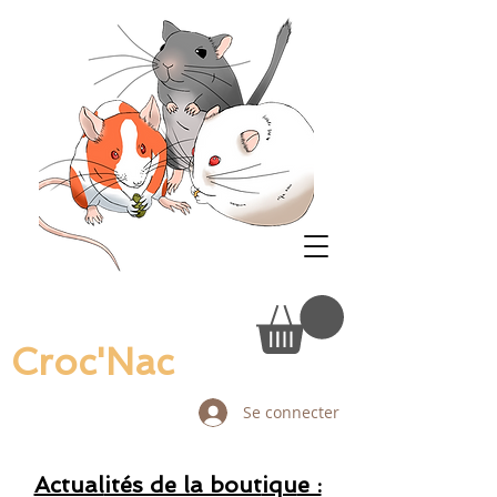
Croc'Nac
Se connecter
Actual
ités de la bout
iqu
e :