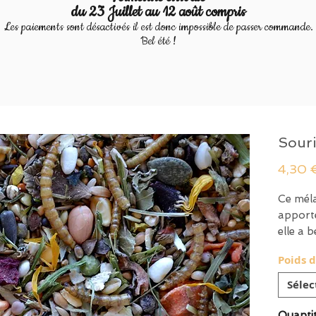
du 23 Juillet au 12 août compris
Les paiements sont désactivés il est donc impossible de passer commande.
Bel été !
Souri
4,30 
Ce méla
apporte
elle a 
de 6 mo
Poids 
Contien
Sélec
céréale
Quanti