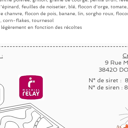
'épinard, feuilles de noisetier, blé, flocon d'orge, tomate,
e chanvre, flocon de pois, banane, lin, sorgho roux, flocon
e, corn-flakes, tournesol
 légèrement en fonction des récoltes
 :
C
9 Rue M
38420 DO
N° de siret :
N° de sire