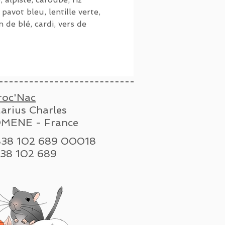
 pavot bleu, lentille verte,
 de blé, cardi, vers de
roc'Nac
arius Charles
MENE - France
 838 102 689 00018
n : 838 102 689