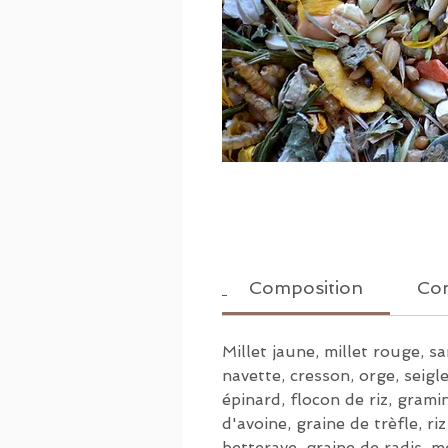
Composition
Con
Millet jaune, millet rouge, sa
navette, cresson, orge, seigle
épinard, flocon de riz, gramin
d'avoine, graine de trèfle, ri
betterave, graine de radis, me