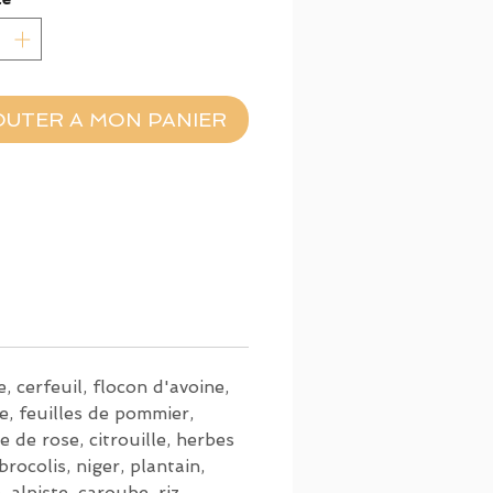
 allemande, testée et
vée !
OUTER A MON PANIER
, cerfeuil, flocon d'avoine,
le, feuilles de pommier,
le de rose, citrouille, herbes
brocolis, niger, plantain,
 alpiste, caroube, riz