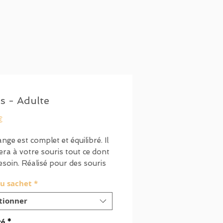
s - Adulte
Prix
€
nge est complet et équilibré. Il
ra à votre souris tout ce dont
besoin. Réalisé pour des souris
is à 1.5an.
du sachet
*
t des graines, légumes,
tionner
s, insectes…
té
*