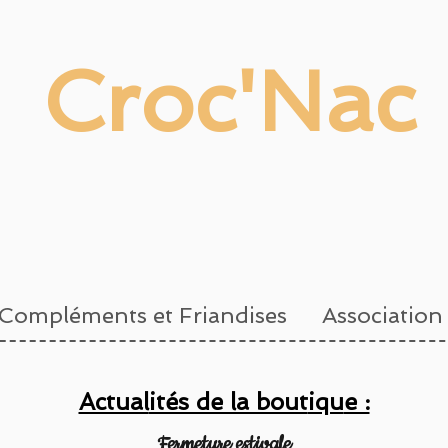
Croc'Nac
Compléments et Friandises
Association
Actual
ités de la bout
iqu
e :
Fermeture estivale