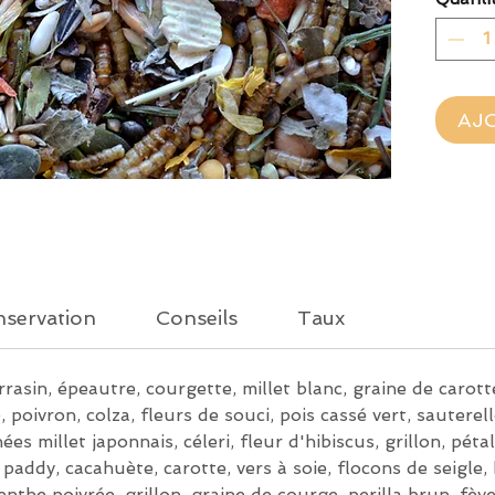
Recette
approu
AJ
servation
Conseils
Taux
rrasin, épeautre, courgette, millet blanc, graine de carotte
, poivron, colza, fleurs de souci, pois cassé vert, sauterel
ées millet japonnais, céleri, fleur d'hibiscus, grillon, péta
z paddy, cacahuète, carotte, vers à soie, flocons de seigle, 
nthe poivrée, grillon, graine de courge, perilla brun, fève,