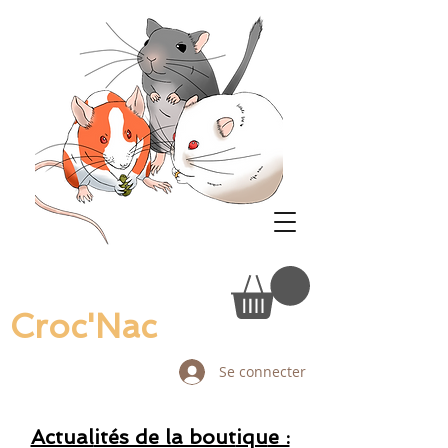
Croc'Nac
Se connecter
Actual
ités de la bout
iqu
e :