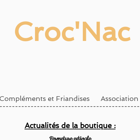
Croc'Nac
Compléments et Friandises
Association
Actual
ités de la bout
iqu
e :
Fermeture estivale