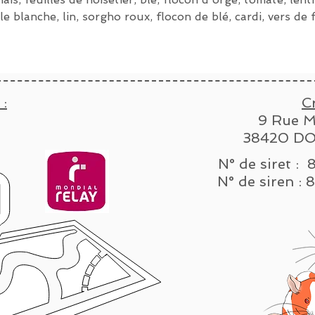
le blanche, lin, sorgho roux, flocon de blé, cardi, vers de 
 :
C
9 Rue M
38420 DO
N° de siret :
N° de sire