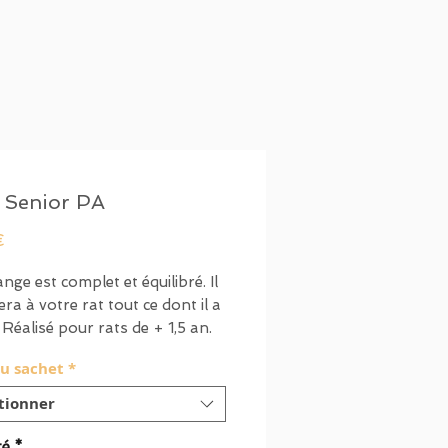
 Senior PA
Prix
€
nge est complet et équilibré. Il
ra à votre rat tout ce dont il a
 Réalisé pour rats de + 1,5 an.
du sachet
*
t des graines, légumes,
s, feuilles, insectes…
tionner
 allemande, testée et
té
*