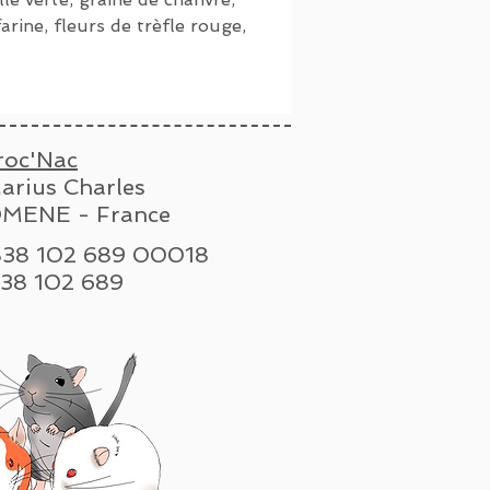
farine, fleurs de trèfle rouge,
roc'Nac
arius Charles
MENE - France
 838 102 689 00018
n : 838 102 689