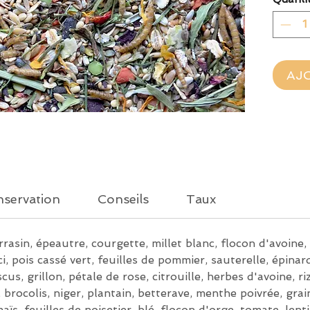
approu
AJ
servation
Conseils
Taux
rrasin, épeautre, courgette, millet blanc, flocon d'avoine, 
i, pois cassé vert, feuilles de pommier, sauterelle, épinard
iscus, grillon, pétale de rose, citrouille, herbes d'avoine, 
, brocolis, niger, plantain, betterave, menthe poivrée, grai
aïs, feuilles de noisetier, blé, flocon d'orge, tomate, lent