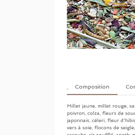
Composition
Con
Millet jaune, millet rouge, sa
poivron, colza, fleurs de souc
japonnais, céleri, fleur d'hib
vers à soie, flocons de seigle
caroube, riz soufflé, aneth, m