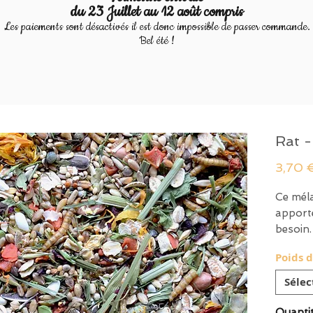
du 23 Juillet au 12 août compris
Les paiements sont désactivés il est donc impossible de passer commande.
Bel été !
Rat -
3,70 
Ce méla
apporte
besoin.
Poids 
Contien
céréale
Sélec
Recette
Quanti