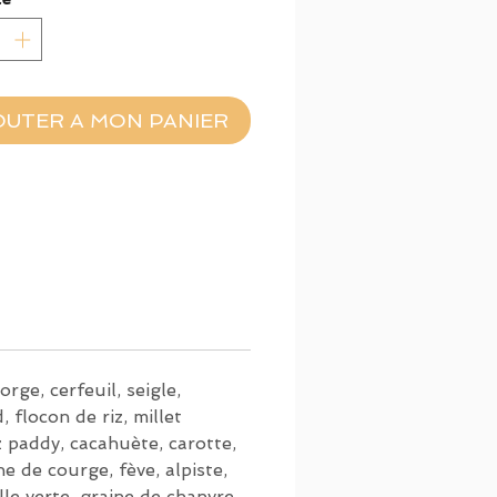
vée !
OUTER A MON PANIER
orge, cerfeuil, seigle,
, flocon de riz, millet
riz paddy, cacahuète, carotte,
ne de courge, fève, alpiste,
ille verte, graine de chanvre,