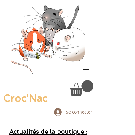
Croc'Nac
Se connecter
Actual
ités de la bout
iqu
e :