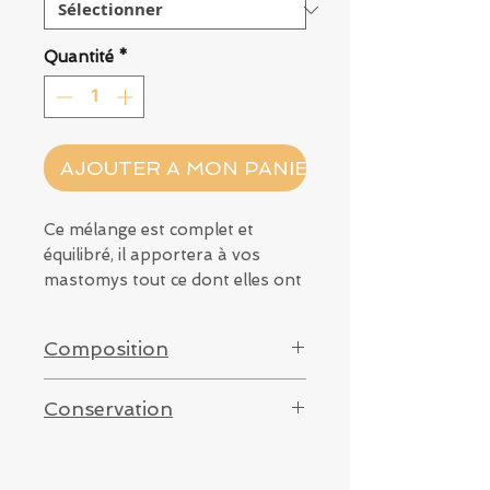
Quantité
*
AJOUTER A MON PANIER
Ce mélange est complet et
équilibré, il apportera à vos
mastomys tout ce dont elles ont
besoin.
Réalisé pour des mastomys
Composition
adulte jusqu'à 6 mois environ.
Millet jaune, millet rouge,
Conservation
sarrasin, épeautre, courgette,
millet blanc, graine de carotte,
Conserver dans un contenant
cerfeuil, flocon d'avoine,
hermétique à l'abri de