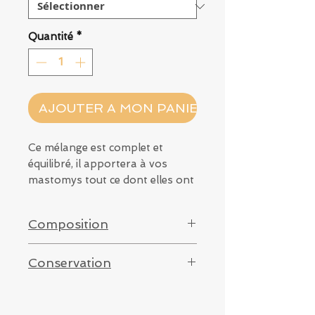
Quantité
*
AJOUTER A MON PANIER
Ce mélange est complet et
équilibré, il apportera à vos
mastomys tout ce dont elles ont
besoin.
Réalisé pour des mastomys
Composition
adulte d'environ 0,6 mois à 2
ans.
Millet jaune, millet rouge,
Conservation
sarrasin, épeautre, courgette,
millet blanc, graine de carotte,
Conserver dans un contenant
cerfeuil, flocon d'avoine,
hermétique à l'abri de