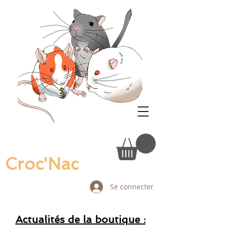
Croc'Nac
Se connecter
Actual
ités de la bout
iqu
e :