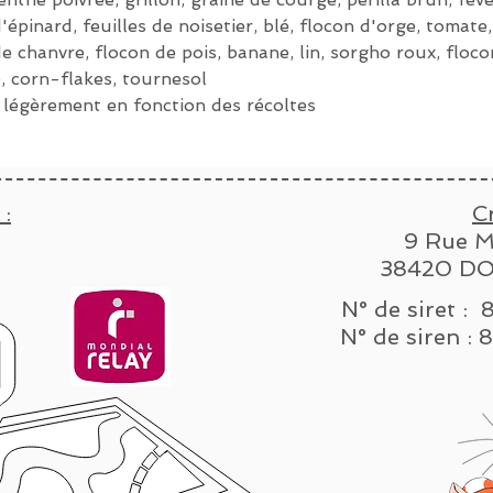
'épinard, feuilles de noisetier, blé, flocon d'orge, tomate,
e chanvre, flocon de pois, banane, lin, sorgho roux, flocon
e, corn-flakes, tournesol
 légèrement en fonction des récoltes
 :
C
9 Rue M
38420 DO
N° de siret :
N° de sire