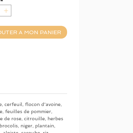
OUTER A MON PANIER
, cerfeuil, flocon d'avoine,
le, feuilles de pommier,
le de rose, citrouille, herbes
brocolis, niger, plantain,
 alpiste, caroube, riz