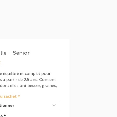
lle - Senior
Prix
€
 équilibré et complet pour
es à partir de 2.5 ans. Contient
 dont elles ont besoin, graines,
, feuilles, insectes…
du sachet
*
 allemande, testée et
tionner
vée !
té
*