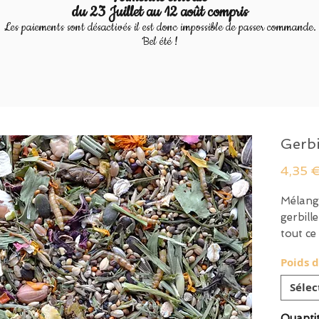
du 23 Juillet au 12 août compris
Les paiements sont désactivés il est donc impossible de passer commande.
Bel été !
Gerbi
4,35 
Mélange
gerbill
tout ce
légumes
Poids 
Recette
Sélec
approu
Quanti