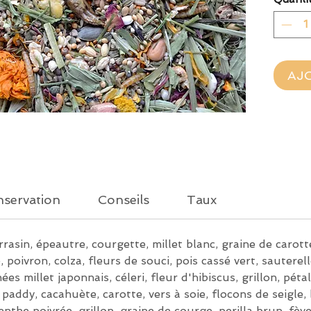
AJ
servation
Conseils
Taux
rrasin, épeautre, courgette, millet blanc, graine de carotte
, poivron, colza, fleurs de souci, pois cassé vert, sauterel
ées millet japonnais, céleri, fleur d'hibiscus, grillon, péta
z paddy, cacahuète, carotte, vers à soie, flocons de seigle, 
nthe poivrée, grillon, graine de courge, perilla brun, fève,