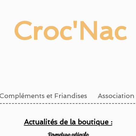
Croc'Nac
Compléments et Friandises
Association
Actual
ités de la bout
iqu
e :
Fermeture estivale