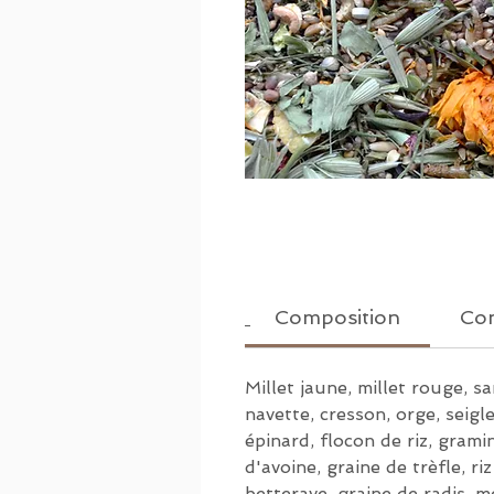
Composition
Con
Millet jaune, millet rouge, sa
navette, cresson, orge, seigle
épinard, flocon de riz, gramin
d'avoine, graine de trèfle, ri
betterave, graine de radis, me