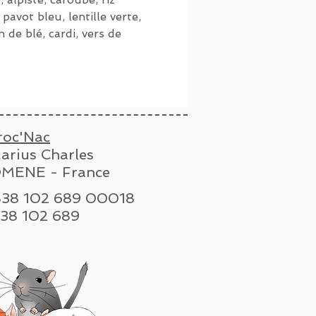
 pavot bleu, lentille verte,
 de blé, cardi, vers de
roc'Nac
arius Charles
MENE - France
 838 102 689 00018
n : 838 102 689