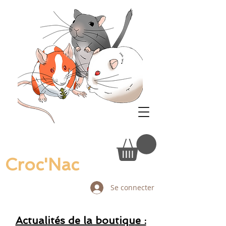
Croc'Nac
Se connecter
Actual
ités de la bout
iqu
e :