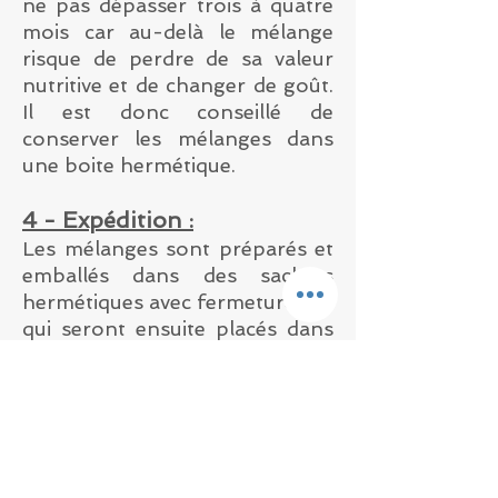
ne pas dépasser trois à quatre
mois car au-delà le mélange
risque de perdre de sa valeur
nutritive et de changer de goût.
Il est donc conseillé de
conserver les mélanges dans
une boite hermétique.
4 - Expédition :
Les mélanges sont préparés et
emballés dans des sachets
hermétiques avec fermeture zip,
qui seront ensuite placés dans
des cartons ou dans des
enveloppes à bulles.
Les commandes Mondial Relay
seront expédiées le mercredi de
chaque semaine.
Les commandes passant par La