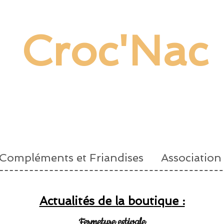
Croc'Nac
Compléments et Friandises
Association
Actual
ités de la bout
iqu
e :
Fermeture estivale