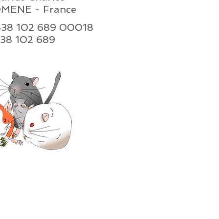
MENE - France
 838 102 689 00018
n : 838 102 689