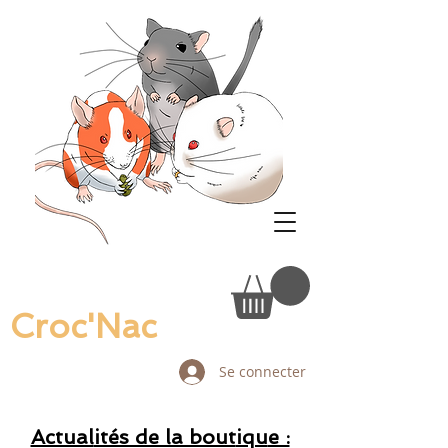
Croc'Nac
Se connecter
Actual
ités de la bout
iqu
e :