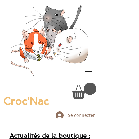
Croc'Nac
Se connecter
Actual
ités de la bout
iqu
e :