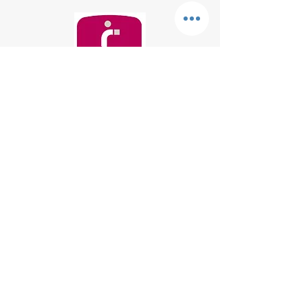
Point de RDV
Croc'Nac
9 Rue Marius Charles
38420 DOMENE - France
N° de siret :
838 102 689
00018